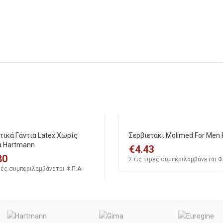
τικά Γάντια Latex Χωρίς
Σερβιετάκι Molimed For Men 
 Hartmann
€
4.43
80
Στις τιμές συμπεριλαμβάνεται Φ
μές συμπεριλαμβάνεται Φ.Π.Α