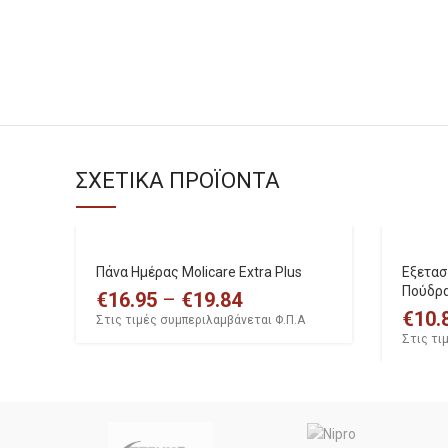
ΣΧΕΤΙΚΆ ΠΡΟΪΌΝΤΑ
Πάνα Ημέρας Molicare Εxtra Plus
Εξετασ
Πούδρα
€
16.95
–
€
19.84
€
10.
Στις τιμές συμπεριλαμβάνεται Φ.Π.Α
Στις τι