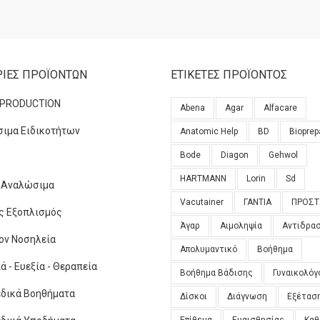
ΊΕΣ ΠΡΟΪΌΝΤΩΝ
ΕΤΙΚΈΤΕΣ ΠΡΟΪΌΝΤΟΣ
 PRODUCTION
Abena
Agar
Alfacare
ιμα Ειδικοτήτων
Anatomic Help
BD
Bioprep
Bode
Diagon
Gehwol
HARTMANN
Lorin
Sd
ά Αναλώσιμα
Vacutainer
ΓΑΝΤΙΑ
ΠΡΟΣΤ
ός Εξοπλισμός
Άγαρ
Αιμοληψία
Αντιδρα
ον Νοσηλεία
Απολυμαντικό
Βοήθημα
 - Ευεξία - Θεραπεία
Βοήθημα Βάδισης
Γυναικολόγ
δικά Βοηθήματα
Δίσκοι
Διάγνωση
Εξέτασ
Επίθεμα
Ευαισθησίας
Καθ