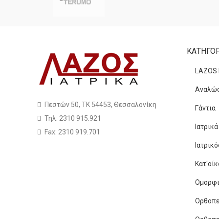
ΚΑΤΗΓΟΡ
LAZOS
Αναλώσ
Πεστών 50, ΤΚ 54453, Θεσσαλονίκη
Γάντια
Τηλ: 2310 915.921
Ιατρικ
Fax: 2310 919.701
Ιατρικ
Κατ'οίκ
Ομορφιά
Ορθοπε