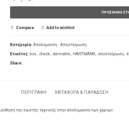
ΠΡΟΣΘΉΚΗ ΣΤΟ
Compare
Add to wishlist
Κατηγορία:
Απολύμανση - Αποστείρωση
Ετικέτες:
box
,
check
,
dermalite
,
HARTMANN
,
αποστείρωση
,
έ
Share:
ΠΕΡΙΓΡΑΦΉ
ΜΕΤΑΦΟΡΆ & ΠΑΡΆΔΟΣΗ
ολούθηση της σωστής τεχνικής στην απολύμανση των χεριών.