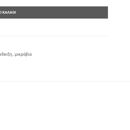
 ΚΑΛΆΘΙ
νδειξη
,
μικρόβια