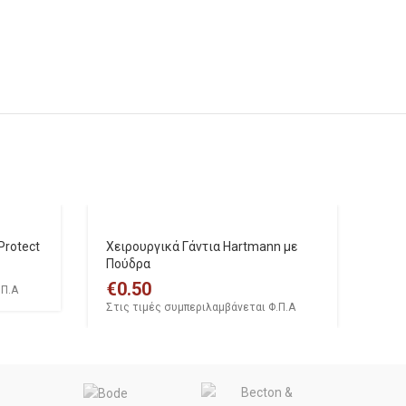
Protect
Χειρουργικά Γάντια Hartmann με
Πούδρα
€
0.50
.Π.Α
Στις τιμές συμπεριλαμβάνεται Φ.Π.Α