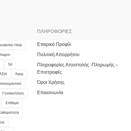
ΠΛΗΡΟΦΟΡΙΕΣ
Εταιρικό Προφίλ
Anatomic Help
Πολιτική Απορρήτου
Diagon
Sd
Πληροφορίες Αποστολής -Πληρωμής –
Επιστροφές
ΑΣΙΑ
Άγαρ
Όροι Χρήσης
Απολυμαντικό
Επικοινωνία
Γυναικολόγος
Επίθεμα
Καθαριότητα
εως