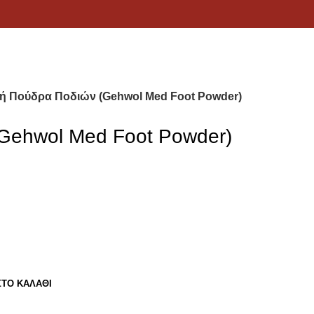
κή Πούδρα Ποδιών (Gehwol Μed Foot Powder)
(Gehwol Μed Foot Powder)
ΤΟ ΚΑΛΆΘΙ