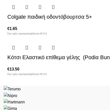
Colgate παιδική οδοντόβουρτσα 5+
€
1.65
Στις τιμές συμπεριλαμβάνεται Φ.Π.Α
Κότσι Ελαστικό επίθεμα γέλης (Podiα Bunio
€
13.50
Στις τιμές συμπεριλαμβάνεται Φ.Π.Α