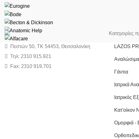
Κατηγορίες π
Πεστών 50, ΤΚ 54453, Θεσσαλονίκη
LAZOS P
Τηλ: 2310 915.921
Αναλώσιμα
Fax: 2310 919.701
Γάντια
Ιατρικά Αν
Ιατρικός Ε
Κατ'οίκον 
Ομορφιά - 
Ορθοπεδικ