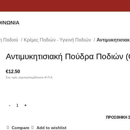
ΟΙΝΩΝΊΑ
η Ποδιού
Κρέμες Ποδιών - Υγιεινή Ποδιών
Αντιμυκητισια
Αντιμυκητισιακή Πούδρα Ποδιών 
€
12.50
Στις τιμές συμπεριλαμβάνεται Φ.Π.Α
ΠΡΟΣΘΉΚΗ Σ
Compare
Add to wishlist