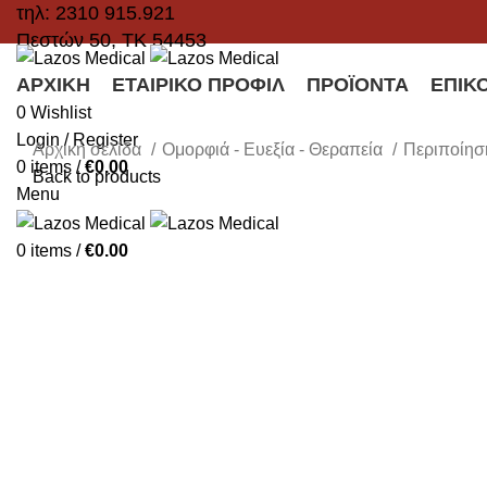
τηλ: 2310 915.921
Πεστών 50, ΤΚ 54453
ΑΡΧΙΚΉ
ΕΤΑΙΡΙΚΌ ΠΡΟΦΊΛ
ΠΡΟΪΌΝΤΑ
ΕΠΙΚ
0
Wishlist
Login / Register
Αρχική σελίδα
Ομορφιά - Ευεξία - Θεραπεία
Περιποίησ
0
items
/
€
0.00
Back to products
Menu
Click to enlarge
0
items
/
€
0.00