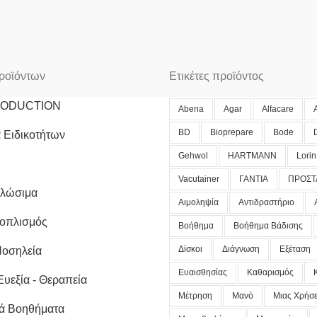
ροϊόντων
Ετικέτες προϊόντος
RODUCTION
Abena
Agar
Alfacare
BD
Bioprepare
Bode
 Ειδικοτήτων
Gehwol
HARTMANN
Lorin
Vacutainer
ΓΑΝΤΙΑ
ΠΡΟΣΤ
αλώσιμα
Αιμοληψία
Αντιδραστήριο
ξοπλισμός
Βοήθημα
Βοήθημα Βάδισης
Δίσκοι
Διάγνωση
Εξέταση
Νοσηλεία
Ευαισθησίας
Καθαρισμός
Ευεξία - Θεραπεία
Μέτρηση
Μανό
Μιας Χρήσ
ά Βοηθήματα