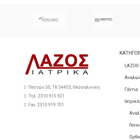
ΚΑΤΗΓΟΡ
LAZOS
Αναλώσ
Πεστών 50, ΤΚ 54453, Θεσσαλονίκη
Γάντια
Τηλ: 2310 915.921
Ιατρικ
Fax: 2310 919.701
Αναλ
Γενι
Ορθο