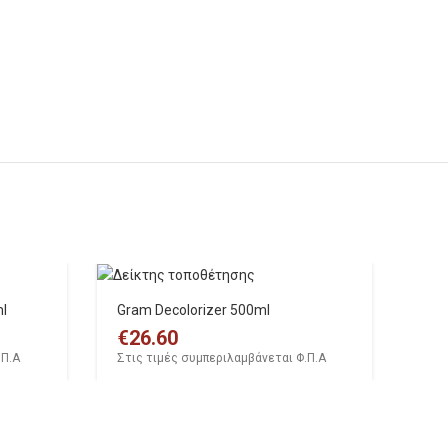
ml
Gram Decolorizer 500ml
€
26.60
.Π.Α
Στις τιμές συμπεριλαμβάνεται Φ.Π.Α