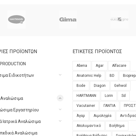
ΙΕΣ ΠΡΟΪΟΝΤΩΝ
ΕΤΙΚΕΤΕΣ ΠΡΟΪΟΝΤΟΣ
 PRODUCTION
Abena
Agar
Alfacare
ιμα Ειδικοτήτων
Anatomic Help
BD
Bioprep
Bode
Diagon
Gehwol
HARTMANN
Lorin
Sd
ά Αναλώσιμα
Vacutainer
ΓΑΝΤΙΑ
ΠΡΟΣΤ
ώσιμα Εργαστηρίου
Άγαρ
Αιμοληψία
Αντιδρα
κά Ιατρικά Αναλώσιμα
Απολυμαντικό
Βοήθημα
πεδικά Αναλώσιμα
Βοήθημα Βάδισης
Γυναικολόγ