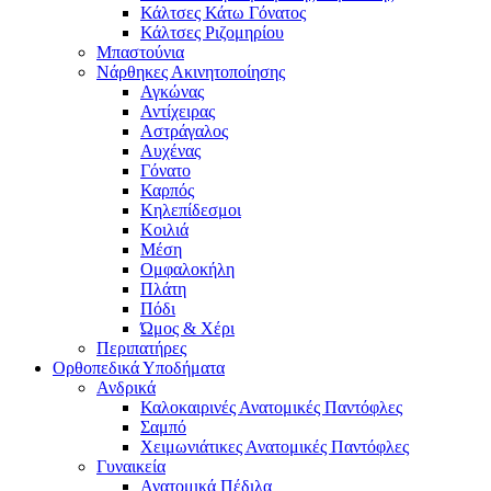
Κάλτσες Κάτω Γόνατος
Κάλτσες Ριζομηρίου
Μπαστούνια
Νάρθηκες Ακινητοποίησης
Αγκώνας
Αντίχειρας
Αστράγαλος
Αυχένας
Γόνατο
Καρπός
Κηλεπίδεσμοι
Κοιλιά
Μέση
Ομφαλοκήλη
Πλάτη
Πόδι
Ώμος & Χέρι
Περιπατήρες
Ορθοπεδικά Υποδήματα
Ανδρικά
Καλοκαιρινές Ανατομικές Παντόφλες
Σαμπό
Χειμωνιάτικες Ανατομικές Παντόφλες
Γυναικεία
Ανατομικά Πέδιλα