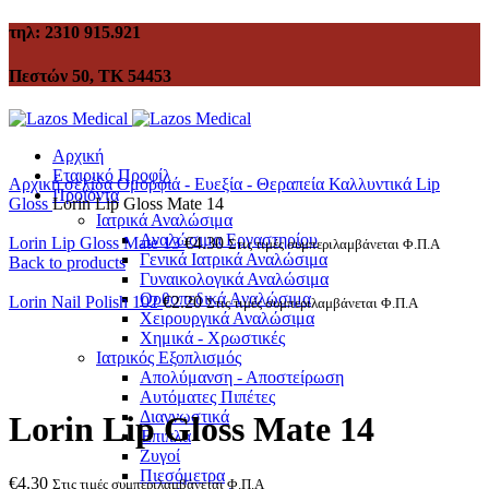
τηλ: 2310 915.921
Πεστών 50, ΤΚ 54453
Αρχική
Εταιρικό Προφίλ
Αρχική σελίδα
Ομορφιά - Ευεξία - Θεραπεία
Καλλυντικά
Lip
Προϊόντα
Gloss
Lorin Lip Gloss Mate 14
Ιατρικά Αναλώσιμα
Αναλώσιμα Εργαστηρίου
Lorin Lip Gloss Mate 13
€
4.30
Στις τιμές συμπεριλαμβάνεται Φ.Π.Α
Γενικά Ιατρικά Αναλώσιμα
Back to products
Γυναικολογικά Αναλώσιμα
Ορθοπεδικά Αναλώσιμα
Lorin Nail Polish 102
€
2.20
Στις τιμές συμπεριλαμβάνεται Φ.Π.Α
Χειρουργικά Αναλώσιμα
Χημικά - Χρωστικές
Ιατρικός Εξοπλισμός
Click to enlarge
Απολύμανση - Αποστείρωση
Αυτόματες Πιπέτες
Διαγνωστικά
Lorin Lip Gloss Mate 14
Έπιπλα
Ζυγοί
Πιεσόμετρα
€
4.30
Στις τιμές συμπεριλαμβάνεται Φ.Π.Α