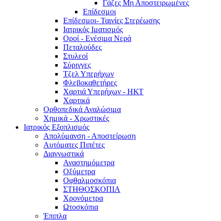
Γάζες Μη Αποστειρωμένες
Επίδεσμοι
Επίδεσμοι- Ταινίες Στερέωσης
Ιατρικός Ιματισμός
Οροί - Ενέσιμα Νερά
Πεταλούδες
Στυλεοί
Σύριγγες
Τζελ Υπερήχων
Φλεβοκαθετήρες
Χαρτιά Υπερήχων - ΗΚΤ
Χαρτικά
Ορθοπεδικά Αναλώσιμα
Χημικά - Χρωστικές
Ιατρικός Εξοπλισμός
Απολύμανση - Αποστείρωση
Αυτόματες Πιπέτες
Διαγνωστικά
Αναστημόμετρα
Οξύμετρα
Οφθαλμοσκόπια
ΣΤΗΘΟΣΚΟΠΙΑ
Χρονόμετρα
Ωτοσκόπια
Έπιπλα