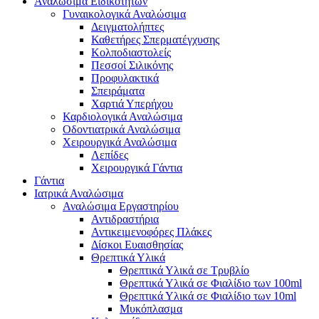
Αναλώσιμα Ειδικοτήτων
Γυναικολογικά Αναλώσιμα
Δειγματολήπτες
Καθετήρες Σπερματέγχυσης
Κολποδιαστολείς
Πεσσοί Σιλικόνης
Προφυλακτικά
Σπειράματα
Χαρτιά Υπερήχου
Καρδιολογικά Αναλώσιμα
Οδοντιατρικά Αναλώσιμα
Χειρουργικά Αναλώσιμα
Λεπίδες
Χειρουργικά Γάντια
Γάντια
Ιατρικά Αναλώσιμα
Αναλώσιμα Εργαστηρίου
Αντιδραστήρια
Αντικειμενοφόρες Πλάκες
Δίσκοι Ευαισθησίας
Θρεπτικά Υλικά
Θρεπτικά Υλικά σε Τρυβλίο
Θρεπτικά Υλικά σε Φιαλίδιο των 100ml
Θρεπτικά Υλικά σε Φιαλίδιο των 10ml
Μυκόπλασμα