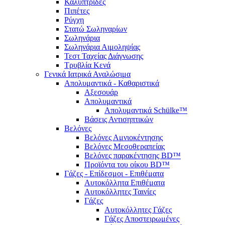
Καλυπτρίδες
Πιπέτες
Ρύγχη
Στατώ Σωληναρίων
Σωληνάρια
Σωληνάρια Αιμοληψίας
Τεστ Ταχείας Διάγνωσης
Τρυβλία Κενά
Γενικά Ιατρικά Αναλώσιμα
Απολυμαντικά - Καθαριστικά
Αξεσουάρ
Απολυμαντικά
Απολυμαντικά Schülke™
Βάσεις Αντισηπτικών
Βελόνες
Βελόνες Αμνιοκέντησης
Βελόνες Μεσοθεραπείας
Βελόνες παρακέντησης BD™
Προϊόντα του οίκου BD™
Γάζες - Επίδεσμοι - Επιθέματα
Αυτοκόλλητα Επιθέματα
Αυτοκόλλητες Ταινίες
Γάζες
Αυτοκόλλητες Γάζες
Γάζες Αποστειρωμένες