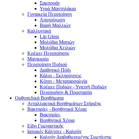
Σαμπουάν
Υγρά Μαντηλάκια
Γυναικεία Περιποίηση
Αποτρίχωση
Βαφή Μαλλιών
Καλλυντικά
Lip Gloss
Μολύβια Ματιών
Μολύβια Χειλιών
Κρέμες Περιποίησης
Μανικιούρ
Περιποίηση Ποδιού
Διαβητικό Πόδι
Κάλοι - Σκληρύνσεις
Κότσι - Μεταταρσαλγία
Κρέμες Ποδιών - Υγιεινή Ποδιών
Περιποιήση & Προστασία
Ορθοπεδικά Βοηθήματα
Ανταλλακτικά Βοηθημάτων Στήριξης
Βακτηρίες - Βοηθητικά Χέρια
Βακτηρίες
Βοηθητικά Χέρια
Είδη Γυμναστικής
Ιατρικές Κάλτσες - Καλσόν
Καλσόν Διαβαθμισμένης Συμπίεσης