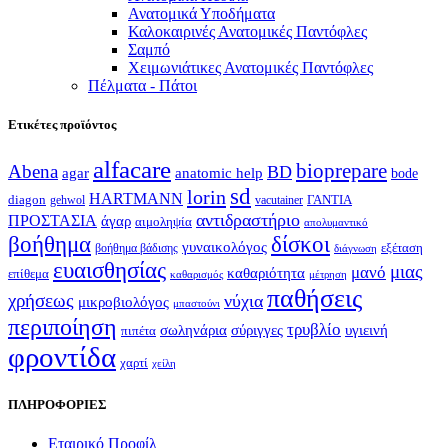
Ανατομικά Υποδήματα
Καλοκαιρινές Ανατομικές Παντόφλες
Σαμπό
Χειμωνιάτικες Ανατομικές Παντόφλες
Πέλματα - Πάτοι
Ετικέτες προϊόντος
alfacare
bioprepare
Abena
BD
agar
anatomic help
bode
sd
lorin
HARTMANN
diagon
ΓΑΝΤΙΑ
gehwol
vacutainer
αντιδραστήριο
ΠΡΟΣΤΑΣΙΑ
άγαρ
αιμοληψία
απολυμαντικό
βοήθημα
δίσκοι
γυναικολόγος
εξέταση
βοήθημα βάδισης
διάγνωση
ευαισθησίας
μιας
μανό
καθαριότητα
επίθεμα
καθαρισμός
μέτρηση
παθήσεις
χρήσεως
νύχια
μικροβιολόγος
μπαστούνι
περιποίηση
τρυβλίο
σωληνάρια
σύριγγες
υγιεινή
πιπέτα
φροντίδα
χαρτί
χείλη
ΠΛΗΡΟΦΟΡΙΕΣ
Εταιρικό Προφίλ