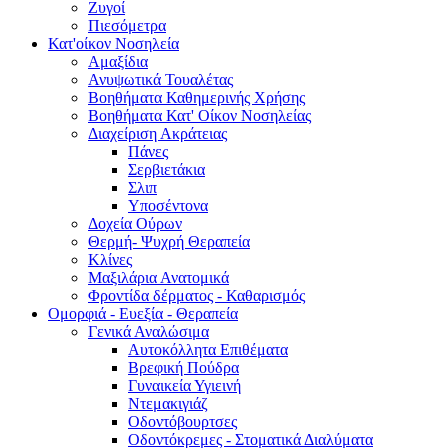
Ζυγοί
Πιεσόμετρα
Κατ'οίκον Νοσηλεία
Αμαξίδια
Ανυψωτικά Τουαλέτας
Βοηθήματα Καθημερινής Χρήσης
Βοηθήματα Κατ' Οίκον Νοσηλείας
Διαχείριση Ακράτειας
Πάνες
Σερβιετάκια
Σλιπ
Υποσέντονα
Δοχεία Ούρων
Θερμή- Ψυχρή Θεραπεία
Κλίνες
Μαξιλάρια Ανατομικά
Φροντίδα δέρματος - Καθαρισμός
Ομορφιά - Ευεξία - Θεραπεία
Γενικά Αναλώσιμα
Αυτοκόλλητα Επιθέματα
Βρεφική Πούδρα
Γυναικεία Υγιεινή
Ντεμακιγιάζ
Οδοντόβουρτσες
Οδοντόκρεμες - Στοματικά Διαλύματα