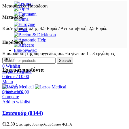
Μεταφορά & Παράδοση
Μεταφορά
Κόστος αποστολής: 4.5 Ευρώ / Αντικαταβολή: 2,5 Ευρώ.
Παράδοση
Επικοινωνία
Η παράδοση της παραγγελίας σας θα γίνει σε 1 - 3 εργάσιμες
ημέρες
Search
0
Wishlist
Σχετικά προϊόντα
Login / Register
0
items
/
€
0.00
Menu
Επιλογή
Quick view
0
items
/
€
0.00
Compare
Add to wishlist
Σπασουάρ (0344)
€
12.30
Στις τιμές συμπεριλαμβάνεται Φ.Π.Α