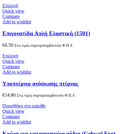
Επιλογή
Quick view
Compare
Add to wishlist
Επιγονατίδα Απλή Ελαστική (1501)
€
6.50
Στις τιμές συμπεριλαμβάνεται Φ.Π.Α
Επιλογή
Quick view
Compare
Add to wishlist
Υποπτέρνιο ανύψωσης πτέρνας
€
14.80
Στις τιμές συμπεριλαμβάνεται Φ.Π.Α
Προσθήκη στο καλάθι
Quick view
Compare
Add to wishlist
Κρέμα για καταπονημένα πόδια (Gehwol Foot