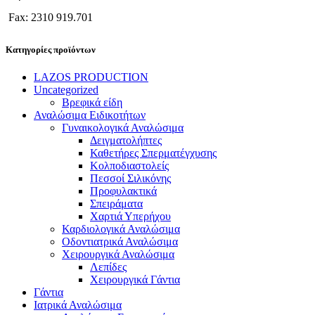
Fax: 2310 919.701
Κατηγορίες προϊόντων
LAZOS PRODUCTION
Uncategorized
Βρεφικά είδη
Αναλώσιμα Ειδικοτήτων
Γυναικολογικά Αναλώσιμα
Δειγματολήπτες
Καθετήρες Σπερματέγχυσης
Κολποδιαστολείς
Πεσσοί Σιλικόνης
Προφυλακτικά
Σπειράματα
Χαρτιά Υπερήχου
Καρδιολογικά Αναλώσιμα
Οδοντιατρικά Αναλώσιμα
Χειρουργικά Αναλώσιμα
Λεπίδες
Χειρουργικά Γάντια
Γάντια
Ιατρικά Αναλώσιμα