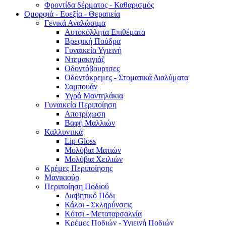
Φροντίδα δέρματος - Καθαρισμός
Ομορφιά - Ευεξία - Θεραπεία
Γενικά Αναλώσιμα
Αυτοκόλλητα Επιθέματα
Βρεφική Πούδρα
Γυναικεία Υγιεινή
Ντεμακιγιάζ
Οδοντόβουρτσες
Οδοντόκρεμες - Στοματικά Διαλύματα
Σαμπουάν
Υγρά Μαντηλάκια
Γυναικεία Περιποίηση
Αποτρίχωση
Βαφή Μαλλιών
Καλλυντικά
Lip Gloss
Μολύβια Ματιών
Μολύβια Χειλιών
Κρέμες Περιποίησης
Μανικιούρ
Περιποίηση Ποδιού
Διαβητικό Πόδι
Κάλοι - Σκληρύνσεις
Κότσι - Μεταταρσαλγία
Κρέμες Ποδιών - Υγιεινή Ποδιών