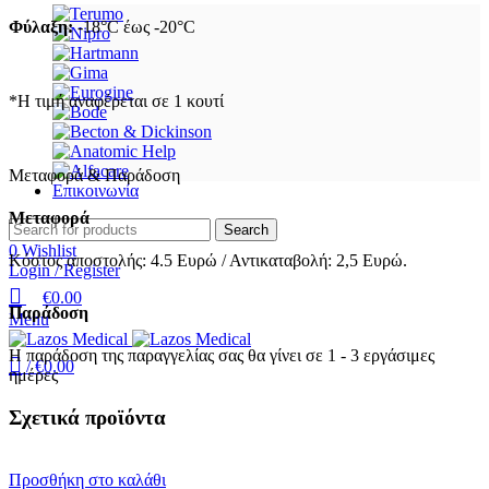
Φύλαξη:
-18°C έως -20°C
*Η τιμή αναφέρεται σε 1 κουτί
Μεταφορά & Παράδοση
Επικοινωνία
Μεταφορά
Search
0
Wishlist
Κόστος αποστολής: 4.5 Ευρώ / Αντικαταβολή: 2,5 Ευρώ.
Login / Register
€
0.00
Παράδοση
Menu
Η παράδοση της παραγγελίας σας θα γίνει σε 1 - 3 εργάσιμες
/
€
0.00
ημέρες
Σχετικά προϊόντα
Προσθήκη στο καλάθι