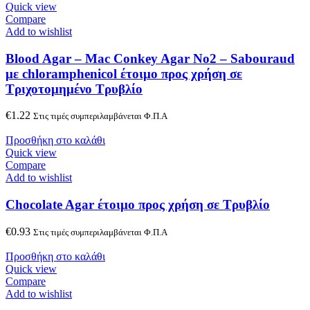
Quick view
Compare
Add to wishlist
Blood Agar – Mac Conkey Agar No2 – Sabouraud
με chloramphenicol έτοιμο προς χρήση σε
Τριχοτομημένο Τρυβλίο
€
1.22
Στις τιμές συμπεριλαμβάνεται Φ.Π.Α
Προσθήκη στο καλάθι
Quick view
Compare
Add to wishlist
Chocolate Agar έτοιμο προς χρήση σε Τρυβλίο
€
0.93
Στις τιμές συμπεριλαμβάνεται Φ.Π.Α
Προσθήκη στο καλάθι
Quick view
Compare
Add to wishlist