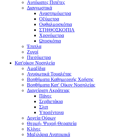
Αυτόματες Πιπέτες
Διαγνωστικά
Αναστημόμετρα
Οξύμετρα
Οφθαλμοσκόπια
ΣΤΗΘΟΣΚΟΠΙΑ
Χρονόμετρα
Ωτοσκόπια
Έπιπλα
Ζυγοί
Πιεσόμετρα
Κατ'οίκον Νοσηλεία
Αμαξίδια
Ανυψωτικά Τουαλέτας
Βοηθήματα Καθημερινής Χρήσης
Βοηθήματα Κατ' Οίκον Νοσηλείας
Διαχείριση Ακράτειας
Πάνες
Σερβιετάκια
Σλιπ
Υποσέντονα
Δοχεία Ούρων
Θερμή- Ψυχρή Θεραπεία
Κλίνες
Μαξιλάρια Ανατομικά