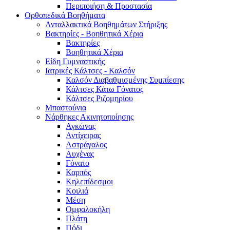
Περιποιήση & Προστασία
Ορθοπεδικά Βοηθήματα
Ανταλλακτικά Βοηθημάτων Στήριξης
Βακτηρίες - Βοηθητικά Χέρια
Βακτηρίες
Βοηθητικά Χέρια
Είδη Γυμναστικής
Ιατρικές Κάλτσες - Καλσόν
Καλσόν Διαβαθμισμένης Συμπίεσης
Κάλτσες Κάτω Γόνατος
Κάλτσες Ριζομηρίου
Μπαστούνια
Νάρθηκες Ακινητοποίησης
Αγκώνας
Αντίχειρας
Αστράγαλος
Αυχένας
Γόνατο
Καρπός
Κηλεπίδεσμοι
Κοιλιά
Μέση
Ομφαλοκήλη
Πλάτη
Πόδι