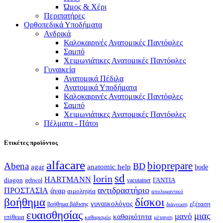
Ώμος & Χέρι
Περιπατήρες
Ορθοπεδικά Υποδήματα
Ανδρικά
Καλοκαιρινές Ανατομικές Παντόφλες
Σαμπό
Χειμωνιάτικες Ανατομικές Παντόφλες
Γυναικεία
Ανατομικά Πέδιλα
Ανατομικά Υποδήματα
Καλοκαιρινές Ανατομικές Παντόφλες
Σαμπό
Χειμωνιάτικες Ανατομικές Παντόφλες
Πέλματα - Πάτοι
Ετικέτες προϊόντος
alfacare
bioprepare
Abena
BD
agar
anatomic help
bode
sd
lorin
HARTMANN
diagon
ΓΑΝΤΙΑ
gehwol
vacutainer
αντιδραστήριο
ΠΡΟΣΤΑΣΙΑ
άγαρ
αιμοληψία
απολυμαντικό
βοήθημα
δίσκοι
γυναικολόγος
εξέταση
βοήθημα βάδισης
διάγνωση
ευαισθησίας
μιας
μανό
καθαριότητα
επίθεμα
καθαρισμός
μέτρηση