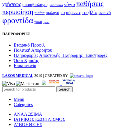
παθήσεις
χρήσεως
νύχια
μικροβιολόγος
μπαστούνι
περιποίηση
τρυβλίο
σωληνάρια
σύριγγες
υγιεινή
πιπέτα
φροντίδα
χαρτί
χείλη
ΠΛΗΡΟΦΟΡΙΕΣ
Εταιρικό Προφίλ
Πολιτική Απορρήτου
Πληροφορίες Αποστολής -Πληρωμής –Επιστροφές
Όροι Χρήσης
Επικοινωνία
LAZOS MEDICAL
2019 | CREATED BY
Search
Menu
Categories
ΑΝΑΛΩΣΙΜΑ
ΙΑΤΡΙΚΟΣ ΕΞΟΠΛΙΣΜΟΣ
Α’ ΒΟΗΘΕΙΕΣ