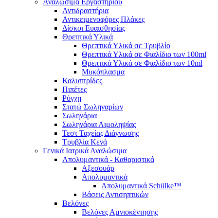
Αναλώσιμα Εργαστηρίου
Αντιδραστήρια
Αντικειμενοφόρες Πλάκες
Δίσκοι Ευαισθησίας
Θρεπτικά Υλικά
Θρεπτικά Υλικά σε Τρυβλίο
Θρεπτικά Υλικά σε Φιαλίδιο των 100ml
Θρεπτικά Υλικά σε Φιαλίδιο των 10ml
Μυκόπλασμα
Καλυπτρίδες
Πιπέτες
Ρύγχη
Στατώ Σωληναρίων
Σωληνάρια
Σωληνάρια Αιμοληψίας
Τεστ Ταχείας Διάγνωσης
Τρυβλία Κενά
Γενικά Ιατρικά Αναλώσιμα
Απολυμαντικά - Καθαριστικά
Αξεσουάρ
Απολυμαντικά
Απολυμαντικά Schülke™
Βάσεις Αντισηπτικών
Βελόνες
Βελόνες Αμνιοκέντησης