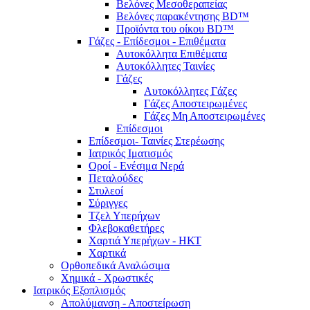
Βελόνες Μεσοθεραπείας
Βελόνες παρακέντησης BD™
Προϊόντα του οίκου BD™
Γάζες - Επίδεσμοι - Επιθέματα
Αυτοκόλλητα Επιθέματα
Αυτοκόλλητες Ταινίες
Γάζες
Αυτοκόλλητες Γάζες
Γάζες Αποστειρωμένες
Γάζες Μη Αποστειρωμένες
Επίδεσμοι
Επίδεσμοι- Ταινίες Στερέωσης
Ιατρικός Ιματισμός
Οροί - Ενέσιμα Νερά
Πεταλούδες
Στυλεοί
Σύριγγες
Τζελ Υπερήχων
Φλεβοκαθετήρες
Χαρτιά Υπερήχων - ΗΚΤ
Χαρτικά
Ορθοπεδικά Αναλώσιμα
Χημικά - Χρωστικές
Ιατρικός Εξοπλισμός
Απολύμανση - Αποστείρωση